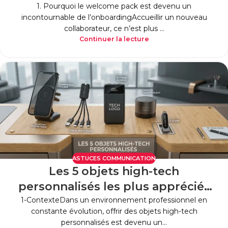
Welcome Pack en outil
1.⁠ ⁠Pourquoi le welcome pack est devenu un
incontournable de l’onboardingAccueillir un nouveau
d’intégration durable
collaborateur, ce n’est plus ...
Continuer la lecture
ASTUCES COMMUNICATION
Les 5 objets high-tech
personnalisés les plus appréciés
par les collaborateurs en
1-ContexteDans un environnement professionnel en
constante évolution, offrir des objets high-tech
entreprise
personnalisés est devenu un...