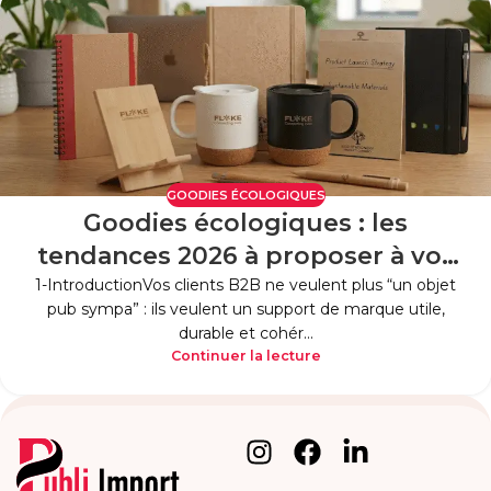
GOODIES ÉCOLOGIQUES
Goodies écologiques : les
tendances 2026 à proposer à vos
clients B2B
1-IntroductionVos clients B2B ne veulent plus “un objet
pub sympa” : ils veulent un support de marque utile,
durable et cohér...
Continuer la lecture