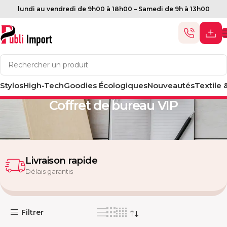
lundi au vendredi de 9h00 à 18h00 – Samedi de 9h à 13h00
Stylos
High-Tech
Goodies Écologiques
Nouveautés
Textile 
Accueil
Coffret
Coffret de bureau VIP
Livraison rapide
Délais garantis
Filtrer