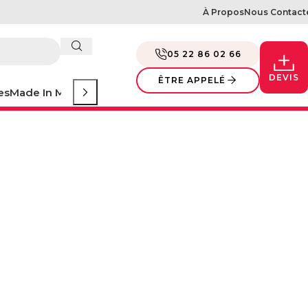
À Propos
Nous Contact
05 22 86 02 66
DEVIS
ÊTRE APPELÉ
es
Made In Morocco
Evénement