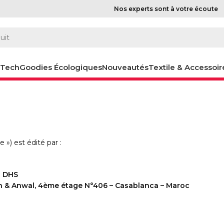
Nos experts sont à votre écoute
-Tech
Goodies Écologiques
Nouveautés
Textile & Accessoir
itures
Voir tout
Stylos de comptoir
Coffrets stylos & parures
Crayons publicitaires
e ») est édité par :
écologique
0 DHS
& Anwal, 4ème étage N°406 – Casablanca – Maroc