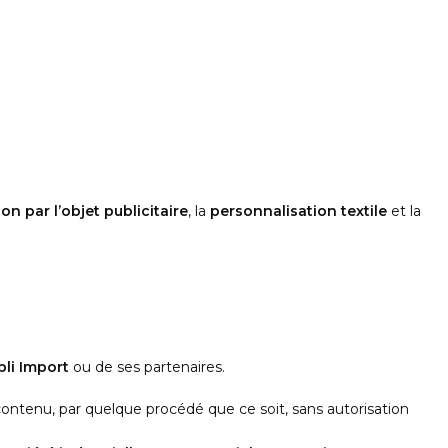
personnalisés
es
prise
n par l’objet publicitaire
, la
personnalisation textile
et la
bli Import
ou de ses partenaires.
 contenu, par quelque procédé que ce soit, sans autorisation