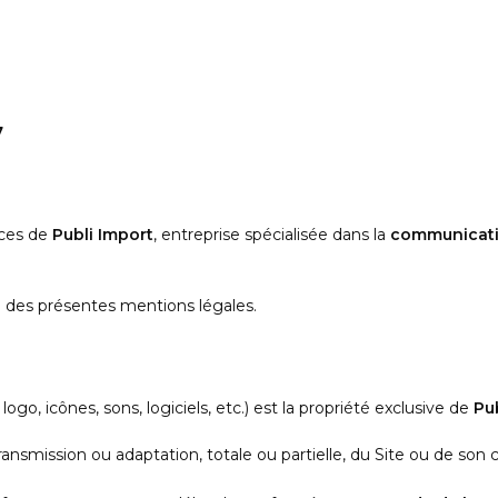
7
Derniers Articles
Voir tout
les objets personnalisés
Les 5 objets high-tech 
ment votre Welcome Pack en
les plus appréciés par l
ntégration durable
e
collaborateurs en entre
Lire l'article
ices de
Publi Import
, entreprise spécialisée dans la
communicatio
re des présentes mentions légales.
o, icônes, sons, logiciels, etc.) est la propriété exclusive de
Pu
transmission ou adaptation, totale ou partielle, du Site ou de son