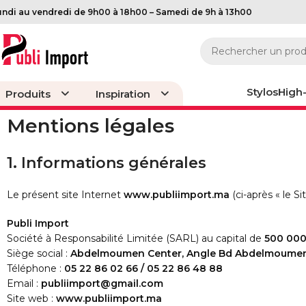
undi au vendredi de 9h00 à 18h00 – Samedi de 9h à 13h00
Stylos
High
Produits
Inspiration
Mentions légales
Stylos & Écr
1. Informations générales
Stylos PVC
Stylos métal
Stylos VIP
Le présent site Internet
www.publiimport.ma
(ci-après « le Sit
Stylos en bois & 
Publi Import
Société à Responsabilité Limitée (SARL) au capital de
500 00
Siège social :
Abdelmoumen Center, Angle Bd Abdelmoumen 
Téléphone :
05 22 86 02 66 / 05 22 86 48 88
Email :
publiimport@gmail.com
Site web :
www.publiimport.ma