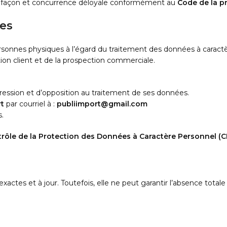
trefaçon et concurrence déloyale conformément au
Code de la p
les
ersonnes physiques à l’égard du traitement des données à caractèr
tion client et de la prospection commerciale.
uppression et d’opposition au traitement de ses données.
rt
par courriel à :
publiimport@gmail.com
s.
rôle de la Protection des Données à Caractère Personnel (
xactes et à jour. Toutefois, elle ne peut garantir l’absence totale