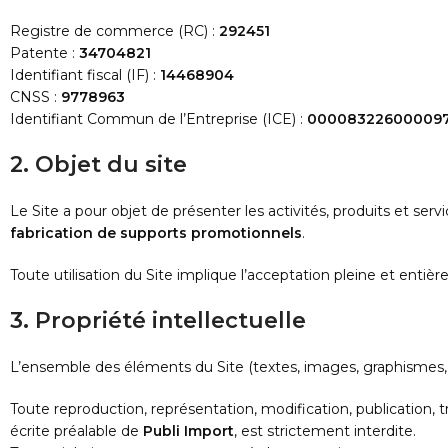
Registre de commerce (RC) :
292451
Patente :
34704821
Identifiant fiscal (IF) :
14468904
CNSS :
9778963
Identifiant Commun de l’Entreprise (ICE) :
00008322600009
Explorez Nos 
2. Objet du site
Comment 
transfor
outil d’i
Lire l'articl
Le Site a pour objet de présenter les activités, produits et serv
fabrication de supports promotionnels
.
Toute utilisation du Site implique l’acceptation pleine et entiè
3. Propriété intellectuelle
L’ensemble des éléments du Site (textes, images, graphismes, log
Toute reproduction, représentation, modification, publication, 
écrite préalable de
Publi Import
, est strictement interdite.