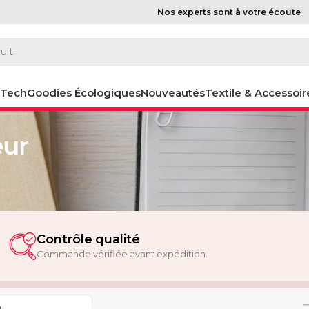
Nos experts sont à votre écoute
-Tech
Goodies Écologiques
Nouveautés
Textile & Accessoir
itures
Voir tout
eur
Stylos de comptoir
Coffrets stylos & parures
Crayons publicitaires
écologique
Contrôle qualité
Commande vérifiée avant expédition.
R