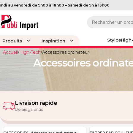
undi au vendredi de 9h00 à 18h00 – Samedi de 9h à 13h00
Stylos
High
Produits
Inspiration
Accueil
High-Tech
Accessoires ordinateur
Stylos & Écr
Accessoires ordinat
Stylos PVC
Stylos métal
Stylos VIP
Stylos en bois & 
Livraison rapide
Délais garantis
CATEGORIES
Accessoires ordinateur
FILTRER PAR COULEU