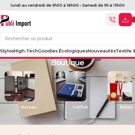
lundi au vendredi de 9h00 à 18h00 – Samedi de 9h à 13h00
Stylos
High-Tech
Goodies Écologiques
Nouveautés
Textile 
Accueil
Boutique
Bureau
Coffret
Evéne