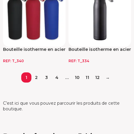
Bouteille isotherme en acier
Bouteille isotherme en acier
inoxydable
inoxydable
REF:
T_340
REF:
T_334
1
2
3
4
…
10
11
12
→
C’est ici que vous pouvez parcourir les produits de cette
boutique.