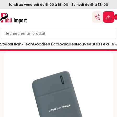
lundi au vendredi de 9h00 à 18h00 – Samedi de 9h à 13h00
Stylos
Accueil
High-Tech
High-Tech
Goodies Écologiques
Power Bank
Nouveautés
Textile 