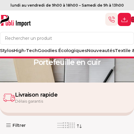
lundi au vendredi de 9h00 à 18h00 – Samedi de 9h à 13h00
Stylos
High-Tech
Goodies Écologiques
Nouveautés
Textile 
Accueil
Made in Morocco
Portefeuille en cuir
Livraison rapide
Délais garantis
Filtrer