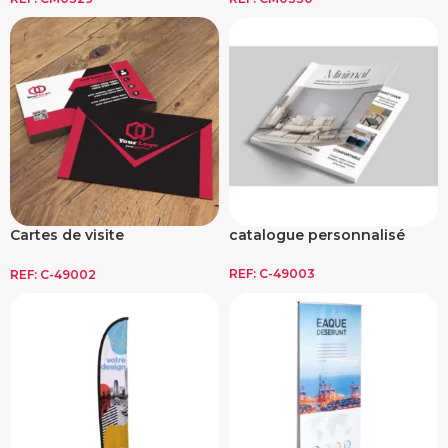
Cartes de visite
catalogue personnalisé
personnalisées
REF:
C-49003
REF:
C-49002