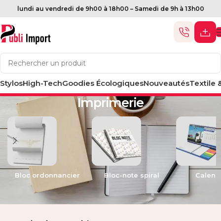
lundi au vendredi de 9h00 à 18h00 – Samedi de 9h à 13h00
Stylos
High-Tech
Goodies Écologiques
Nouveautés
Textile 
Accueil
Imprimerie
Bloc ordonnancier
Bloc-note spiral
Calend