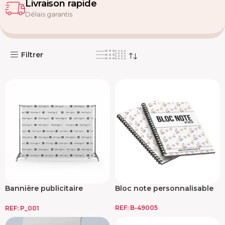
Contrôle qualité
Commande vérifiée avant expédition.
Filtrer
Bannière publicitaire
Bloc note personnalisable
enroulable
REF:
B-49005
REF:
P_001