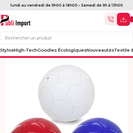
lundi au vendredi de 9h00 à 18h00 – Samedi de 9h à 13h00
Stylos
Accueil
High-Tech
Sport et loisirs
Goodies Écologiques
Ballon
Nouveautés
Textile 