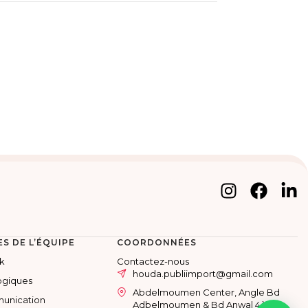
S DE L’ÉQUIPE
COORDONNÉES
k
Contactez-nous
houda.publiimport@gmail.com
ogiques
Abdelmoumen Center, Angle Bd
unication
Adbelmoumen & Bd Anwal 4ème